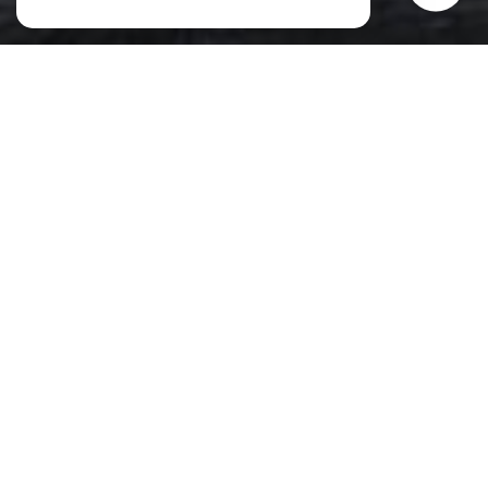
esprit 147
L’Agence 147 est une agence immobilière indépendante qui place l’humain et
l’exigence au cœur de chaque projet.
Située au carrefour de l’expertise et de la proximité, elle accompagne ses clients
dans toutes les étapes de leur parcours immobilier : achat, vente, location et
gestion.
Sa force repose sur une connaissance fine du marché, une approche
personnalisée et un engagement total à défendre les intérêts de ses clients.
Que vous soyez propriétaire, investisseur ou à la recherche du bien idéal,
l’équipe de l’Agence 147 met tout en œuvre pour transformer votre projet
immobilier en une véritable réussite.
LIRE PLUS