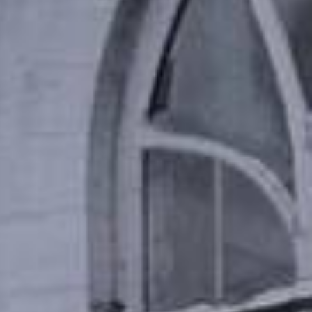
filtrer
réinitialiser les filtres