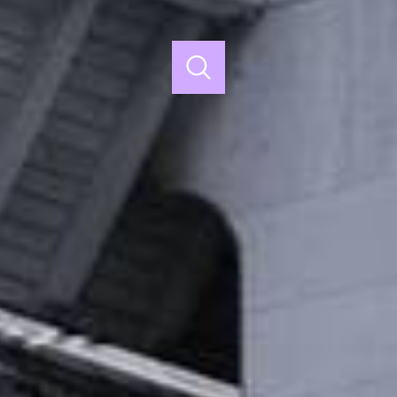
ACHETER
LOUER
ESTIMER
de l'ancien
à l'année
Budget
de l'immo pro
voir les
47
annonces