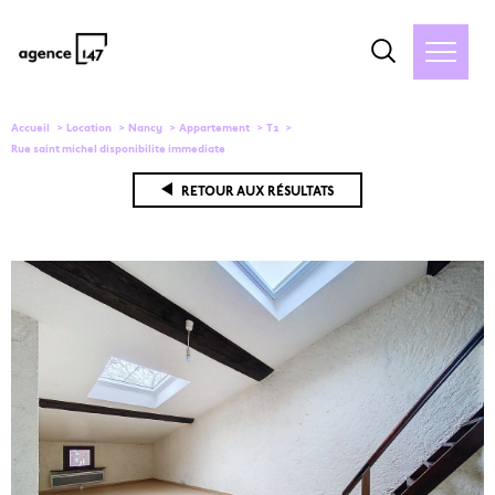
Accueil
Location
Nancy
Appartement
T2
Rue saint michel disponibilite immediate
RETOUR AUX RÉSULTATS