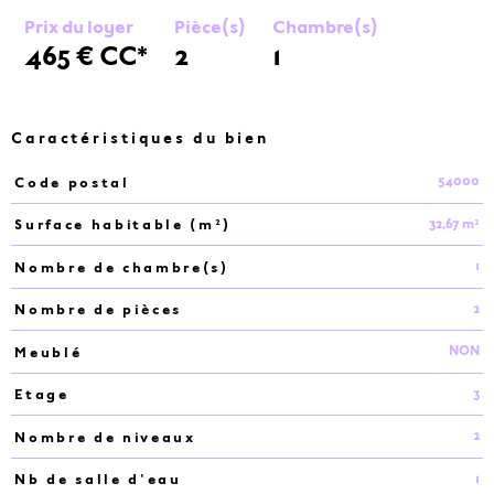
Prix du loyer
Pièce(s)
Chambre(s)
465 €
CC*
2
1
Caractéristiques du bien
54000
Code postal
Caractéristiques
Valeurs
32,67 m²
Surface habitable (m²)
1
Nombre de chambre(s)
2
Nombre de pièces
NON
Meublé
3
Etage
2
Nombre de niveaux
1
Nb de salle d'eau