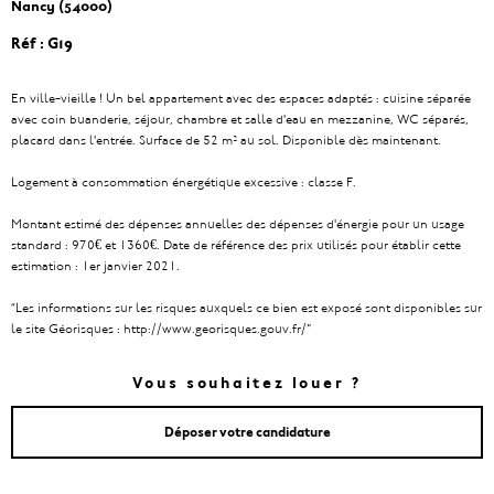
Nancy (54000)
Réf : G19
En ville-vieille ! Un bel appartement avec des espaces adaptés : cuisine séparée
avec coin buanderie, séjour, chambre et salle d'eau en mezzanine, WC séparés,
placard dans l'entrée. Surface de 52 m² au sol. Disponible dès maintenant.
Logement à consommation énergétique excessive : classe F.
Montant estimé des dépenses annuelles des dépenses d'énergie pour un usage
standard : 970€ et 1360€. Date de référence des prix utilisés pour établir cette
estimation : 1er janvier 2021.
“Les informations sur les risques auxquels ce bien est exposé sont disponibles sur
le site Géorisques : http://www.georisques.gouv.fr/”
Vous souhaitez louer ?
Déposer votre candidature