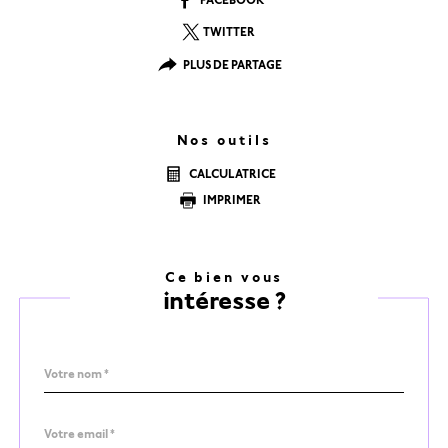
TWITTER
PLUS DE PARTAGE
Nos outils
CALCULATRICE
IMPRIMER
Ce bien vous
intéresse ?
Nom
Fieldset
*
par
défaut
email
*