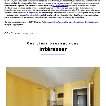
libertés », vous disposez des droits d’accès, de rectification, d’effacement, d’opposition, de limitation et
de portabilité de vos données. Vous pouvez retirer votre consentement à tout moment en contactant
directement l’Agence / Le Réseau. Consultez le site
https://cnil.fr/fr
pour plus d’informations sur vos
droits. Si vous estimez, après avoir contacté l'Agence / le Réseau, que vos droits « Informatique et
Libertés » ne sont pas respectés, vous pouvez adresser une réclamation à la CNIL. Nous vous informons
de l’existence de la liste d'opposition au démarchage téléphonique « Bloctel », sur laquelle vous pouvez
vous inscrire ici :
https://www.bloctel.gouv.fr
. Dans le cadre de la protection des Données personnelles,
nous vous invitons à ne pas inscrire de Données sensibles dans le champ de saisie libre.
Ce site est protégé par reCAPTCHA, les
Politiques de Confidentialité
et es
Conditions d'utilisation
de
Google s'appliquent.
* CC : Charges comprises
Ces biens peuvent vous
intéresser
VOIR LE BIEN