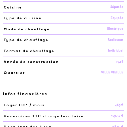
Séparée
Cuisine
Equipée
Type de cuisine
Electrique
Mode de chauffage
Radiateur
Type de chauffage
Individuel
Format de chauffage
1948
Année de construction
VILLE VIEILLE
Quartier
Infos financières
465 €
Loyer CC* / mois
Caractéristiques
Valeurs
359,37 €
Honoraires TTC charge locataire
98,01 €
Dont état des lieux