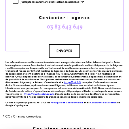
j'accepte les conditions d'utilisation des données (*)*
Contacter l'agence
03 83 643 649
Validation
ENVOYER
Les informations recueillies sur ce formulaire sont enregistrées dans un fichier informatisé par La Boite
Immo agissant comme Sous-traitant du traitement pour la gestion de la clientèle/prospects de l'Agence
/ du Réseau qui reste Responsable du Traitement de vos Données personnelles. La base légale du
traitement repose sur l'intérêt légitime de l'Agence / du Réseau. Elles sont conservées jusqu'à demande
de suppression et sont destinées à l'Agence / au Réseau. Conformément à la loi « informatique et
libertés », vous disposez des droits d’accès, de rectification, d’effacement, d’opposition, de limitation et
de portabilité de vos données. Vous pouvez retirer votre consentement à tout moment en contactant
directement l’Agence / Le Réseau. Consultez le site
https://cnil.fr/fr
pour plus d’informations sur vos
droits. Si vous estimez, après avoir contacté l'Agence / le Réseau, que vos droits « Informatique et
Libertés » ne sont pas respectés, vous pouvez adresser une réclamation à la CNIL. Nous vous informons
de l’existence de la liste d'opposition au démarchage téléphonique « Bloctel », sur laquelle vous pouvez
vous inscrire ici :
https://www.bloctel.gouv.fr
. Dans le cadre de la protection des Données personnelles,
nous vous invitons à ne pas inscrire de Données sensibles dans le champ de saisie libre.
Ce site est protégé par reCAPTCHA, les
Politiques de Confidentialité
et es
Conditions d'utilisation
de
Google s'appliquent.
* CC : Charges comprises
Ces biens peuvent vous