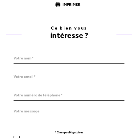
IMPRIMER
Ce bien vous
intéresse ?
Nom
Fieldset
*
par
défaut
email
*
Téléphone
*
Message
Fieldset
*
par
défaut
* Champs obligatoires
Validation