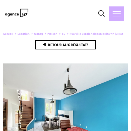
Accueil
Location
Nancy
Maison
T6
Rue villa verdier disponibilite fin juillet
RETOUR AUX RÉSULTATS