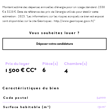
Montant estimé des dépenses annuelles d'énergie pour un usage standard :2330
€ à 3220 €. Date de référence des prix de l'énergie utilisés pour établir cette
estimation : 2023.
“Les informations sur les risques auxquels ce bien est exposé
sont disponibles sur le site Géorisques : http://www.georisques.gouv.fr/”
Vous souhaitez louer ?
Déposer votre candidature
Prix du loyer
Pièce(s)
Chambre(s)
1 500 €
CC*
6
4
Caractéristiques du bien
54000
Code postal
Caractéristiques
Valeurs
132 m²
Surface habitable (m²)