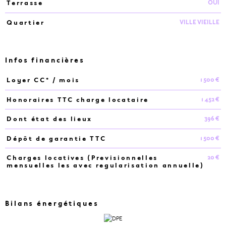
OUI
Terrasse
VILLE VIEILLE
Quartier
Infos financières
1 500 €
Loyer CC* / mois
Caractéristiques
Valeurs
1 452 €
Honoraires TTC charge locataire
396 €
Dont état des lieux
1 500 €
Dépôt de garantie TTC
20 €
Charges locatives (Previsionnelles
mensuelles les avec regularisation annuelle)
Bilans énergétiques