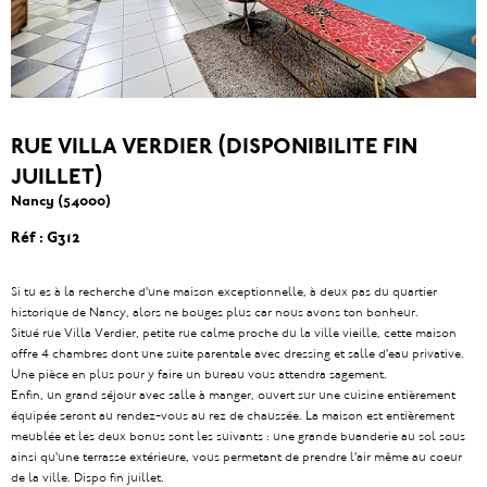
RUE VILLA VERDIER (DISPONIBILITE FIN
JUILLET)
Nancy (54000)
Réf : G312
Si tu es à la recherche d'une maison exceptionnelle, à deux pas du quartier
historique de Nancy, alors ne bouges plus car nous avons ton bonheur.
Situé rue Villa Verdier, petite rue calme proche du la ville vieille, cette maison
offre 4 chambres dont une suite parentale avec dressing et salle d'eau privative.
Une pièce en plus pour y faire un bureau vous attendra sagement.
Enfin, un grand séjour avec salle à manger, ouvert sur une cuisine entièrement
équipée seront au rendez-vous au rez de chaussée. La maison est entièrement
meublée et les deux bonus sont les suivants : une grande buanderie au sol sous
ainsi qu'une terrasse extérieure, vous permetant de prendre l'air même au coeur
de la ville. Dispo fin juillet.