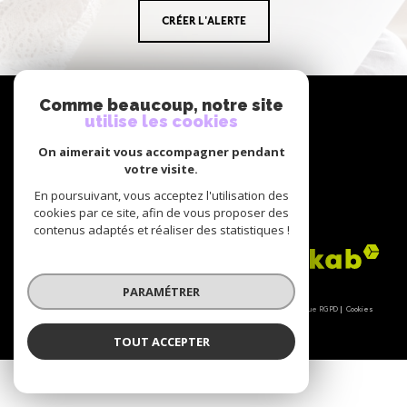
CRÉER L'ALERTE
NOUS
Comme beaucoup, notre site
suivre
utilise les cookies
On aimerait vous accompagner pendant
votre visite.
En poursuivant, vous acceptez l'utilisation des
NOUS
cookies par ce site, afin de vous proposer des
adhérons
contenus adaptés et réaliser des statistiques !
PARAMÉTRER
© 2026 | Tous droits réservés | Traduction powered by Google |
Nos honoraires
Plan du site
Mentions légales
Admin
Partenaires
Politique RGPD
Cookies
TOUT ACCEPTER