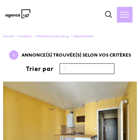
Accueil
Location
Vandoeuvre les nancy
Appartement
1
ANNONCE(S) TROUVÉE(S) SELON VOS CRITÈRES
Trier par
VOIR LE
BIEN