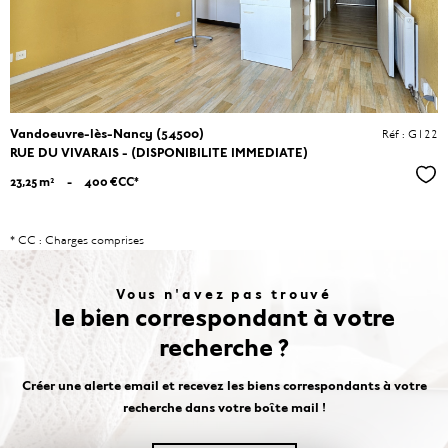
Vandoeuvre-lès-Nancy (54500)
Réf : G122
RUE DU VIVARAIS - (DISPONIBILITE IMMEDIATE)
Séle
23,25 m²
-
400 €
CC*
* CC : Charges comprises
Vous n'avez pas trouvé
le bien correspondant à votre
recherche ?
Créer une alerte email et recevez les biens correspondants à votre
recherche dans votre boîte mail !