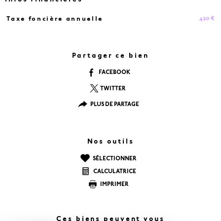
420 €
Taxe foncière annuelle
Caractéristiques
Valeurs
Partager ce bien
FACEBOOK
TWITTER
PLUS DE PARTAGE
Nos outils
SÉLECTIONNER
CALCULATRICE
IMPRIMER
Ces biens peuvent vous