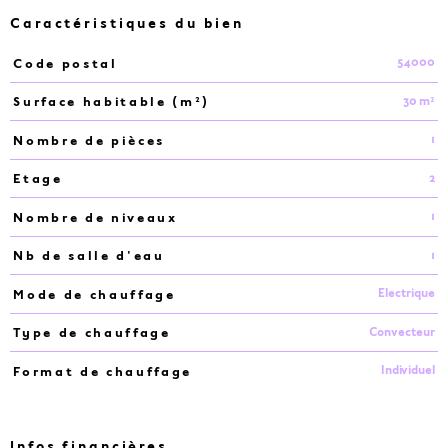
Caractéristiques du bien
54000
Code postal
Caractéristiques
Valeurs
30 m²
Surface habitable (m²)
1
Nombre de pièces
2
Etage
1
Nombre de niveaux
1
Nb de salle d'eau
Electrique
Mode de chauffage
Convecteur
Type de chauffage
Individuel
Format de chauffage
Infos financières