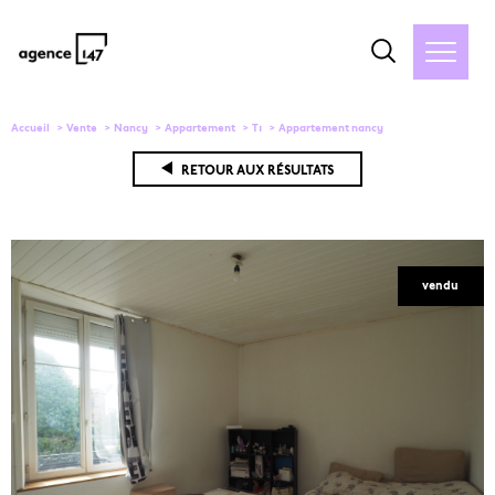
Accueil
Vente
Nancy
Appartement
T1
Appartement nancy
RETOUR AUX RÉSULTATS
vendu