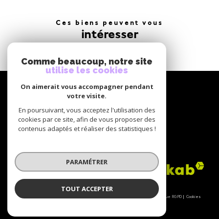
Ces biens peuvent vous
intéresser
Comme beaucoup, notre site
utilise les cookies
NOUS
On aimerait vous accompagner pendant
suivre
votre visite.
En poursuivant, vous acceptez l'utilisation des
cookies par ce site, afin de vous proposer des
contenus adaptés et réaliser des statistiques !
NOUS
adhérons
PARAMÉTRER
TOUT ACCEPTER
© 2026 | Tous droits réservés | Traduction powered by Google |
Nos honoraires
Plan du site
Mentions légales
Admin
Partenaires
Politique RGPD
Cookies