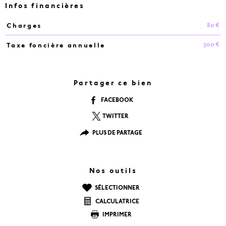
Infos financières
80 €
Charges
Caractéristiques
Valeurs
500 €
Taxe foncière annuelle
Partager ce bien
FACEBOOK
TWITTER
PLUS DE PARTAGE
Nos outils
SÉLECTIONNER
CALCULATRICE
IMPRIMER