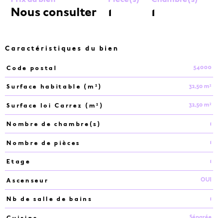
Nous consulter
1
1
Caractéristiques du bien
54000
Code postal
Caractéristiques
Valeurs
32,50 m²
Surface habitable (m²)
32,50 m²
Surface loi Carrez (m²)
1
Nombre de chambre(s)
1
Nombre de pièces
1
Etage
OUI
Ascenseur
1
Nb de salle de bains
Séparée
Cuisine