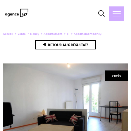
Accueil
Vente
Nancy
Appartement
T1
Appartement nancy
RETOUR AUX RÉSULTATS
vendu