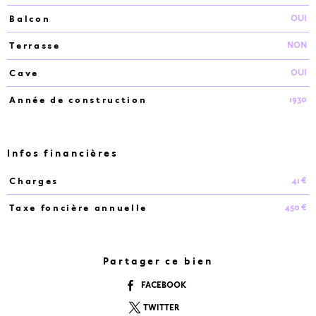
OUI
Balcon
NON
Terrasse
OUI
Cave
1930
Année de construction
Infos financières
41 €
Charges
Caractéristiques
Valeurs
450 €
Taxe foncière annuelle
Partager ce bien
FACEBOOK
TWITTER