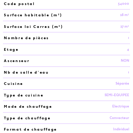
54000
Code postal
Caractéristiques
Valeurs
28 m²
Surface habitable (m²)
27 m²
Surface loi Carrez (m²)
1
Nombre de pièces
4
Etage
NON
Ascenseur
1
Nb de salle d'eau
Séparée
Cuisine
SEMI-EQUIPEE
Type de cuisine
Electrique
Mode de chauffage
Convecteur
Type de chauffage
Individuel
Format de chauffage