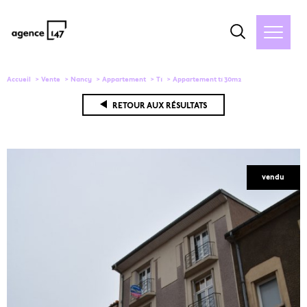
Accueil
Vente
Nancy
Appartement
T1
Appartement t1 30m2
RETOUR AUX RÉSULTATS
vendu