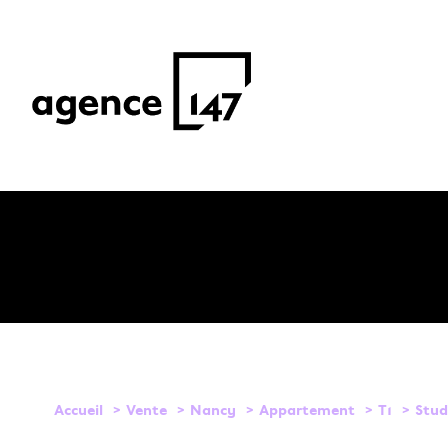
1
Type de bien
Accueil
Vente
Nancy
Appartement
T1
Stud
Appartement
54000 