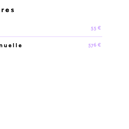
ères
55 €
576 €
nuelle