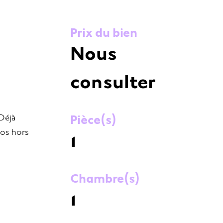
Prix du bien
Nous
consulter
Pièce(s)
 Déjà
ros hors
1
Chambre(s)
1