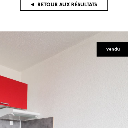
RETOUR AUX RÉSULTATS
voir les
5
annonces
vendu