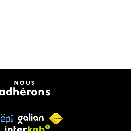
s
NOUS
adhérons