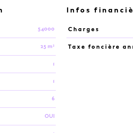
n
Infos financi
54000
Charges
Caractéristiques
Valeurs
25 m²
Taxe foncière an
1
1
6
OUI