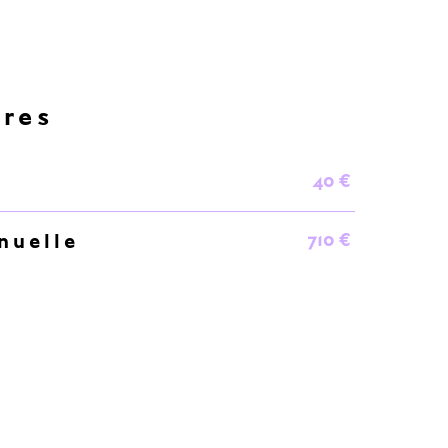
ères
40 €
710 €
nuelle