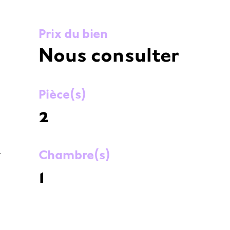
Prix du bien
Nous consulter
Pièce(s)
2
.
Chambre(s)
1