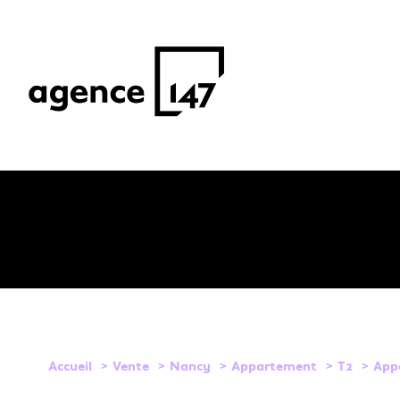
1
Type de bien
Accueil
Vente
Nancy
Appartement
T2
App
Appartement
54000 