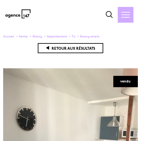
Accueil
Vente
Nancy
Appartement
T2
Nancy artem
RETOUR AUX RÉSULTATS
vendu