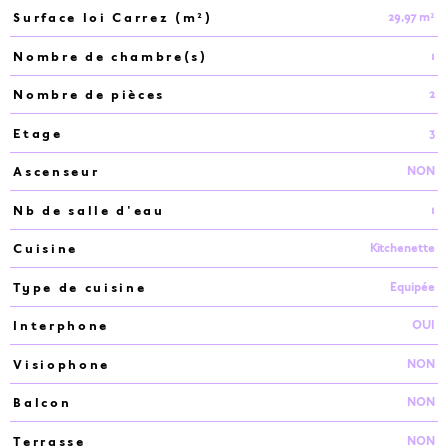
29,97 m²
Surface loi Carrez (m²)
1
Nombre de chambre(s)
2
Nombre de pièces
3
Etage
NON
Ascenseur
1
Nb de salle d'eau
Kitchenette
Cuisine
Equipée
Type de cuisine
OUI
Interphone
NON
Visiophone
NON
Balcon
NON
Terrasse