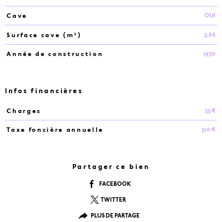
OUI
Cave
5.66
Surface cave (m²)
1930
Année de construction
Infos financières
35 €
Charges
Caractéristiques
Valeurs
510 €
Taxe foncière annuelle
Partager ce bien
FACEBOOK
TWITTER
PLUS DE PARTAGE