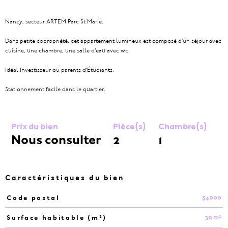
Nancy, secteur ARTEM Parc St Marie.
Dans petite copropriété, cet appartement lumineux est composé d'un séjour avec
cuisine, une chambre, une salle d'eau avec wc.
Idéal Investisseur ou parents d'Étudiants.
Stationnement facile dans le quartier.
Prix du bien
Pièce(s)
Chambre(s)
Nous consulter
2
1
Caractéristiques du bien
54000
Code postal
Caractéristiques
Valeurs
30 m²
Surface habitable (m²)