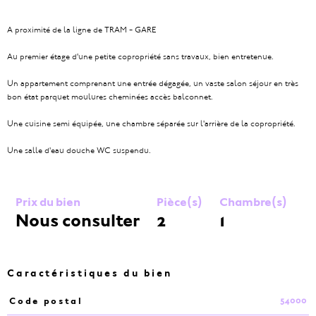
A proximité de la ligne de TRAM - GARE
Au premier étage d'une petite copropriété sans travaux, bien entretenue.
Un appartement comprenant une entrée dégagée, un vaste salon séjour en très
bon état parquet moulures cheminées accès balconnet.
Une cuisine semi équipée, une chambre séparée sur l'arrière de la copropriété.
Une salle d'eau douche WC suspendu.
Prix du bien
Pièce(s)
Chambre(s)
Nous consulter
2
1
Caractéristiques du bien
54000
Code postal
Caractéristiques
Valeurs