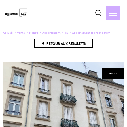
Accueil
Vente
Nancy
Appartement
T2
Appartement t2 proche tram
RETOUR AUX RÉSULTATS
vendu