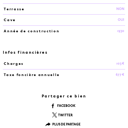
NON
Terrasse
OUI
Cave
1930
Année de construction
Infos financières
103 €
Charges
Caractéristiques
Valeurs
677 €
Taxe foncière annuelle
Partager ce bien
FACEBOOK
TWITTER
PLUS DE PARTAGE