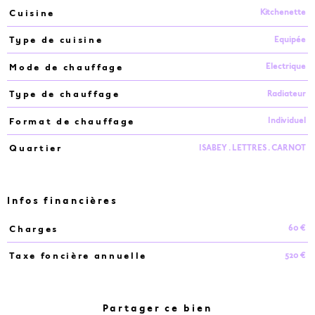
Kitchenette
Cuisine
Equipée
Type de cuisine
Electrique
Mode de chauffage
Radiateur
Type de chauffage
Individuel
Format de chauffage
ISABEY . LETTRES . CARNOT
Quartier
Infos financières
60 €
Charges
Caractéristiques
Valeurs
520 €
Taxe foncière annuelle
Partager ce bien