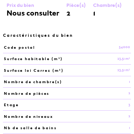
Prix du bien
Pièce(s)
Chambre(s)
Nous consulter
2
1
Caractéristiques du bien
54000
Code postal
Caractéristiques
Valeurs
23,51 m²
Surface habitable (m²)
23,51 m²
Surface loi Carrez (m²)
1
Nombre de chambre(s)
2
Nombre de pièces
3
Etage
2
Nombre de niveaux
1
Nb de salle de bains