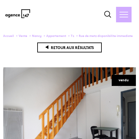
Accueil
Vente
Nancy
Appartement
T2
Rue de metz disponibilite immediate
RETOUR AUX RÉSULTATS
vendu