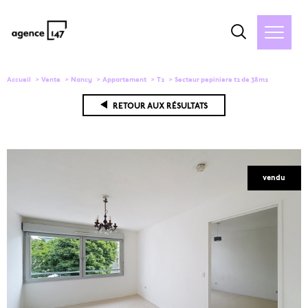
Accueil
Vente
Nancy
Appartement
T2
Secteur pepiniere t2 de 38m2
RETOUR AUX RÉSULTATS
vendu