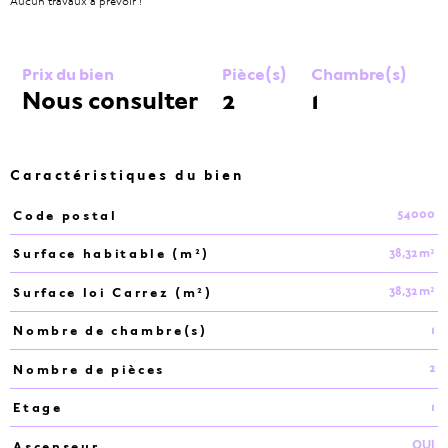
Aucun travaux à prévoir !
Prix du bien
Pièce(s)
Chambre(s)
Nous consulter
2
1
Caractéristiques du bien
54000
Code postal
Caractéristiques
Valeurs
38,32 m²
Surface habitable (m²)
38,32 m²
Surface loi Carrez (m²)
1
Nombre de chambre(s)
2
Nombre de pièces
1
Etage
OUI
Ascenseur