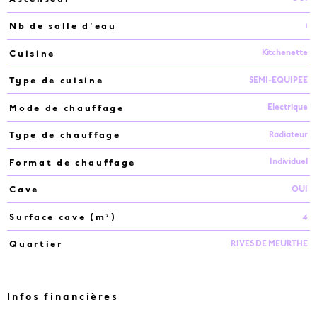
1
Nb de salle d'eau
Kitchenette
Cuisine
SEMI-EQUIPEE
Type de cuisine
Electrique
Mode de chauffage
Radiateur
Type de chauffage
Individuel
Format de chauffage
OUI
Cave
4
Surface cave (m²)
RIVES DE MEURTHE
Quartier
Infos financières