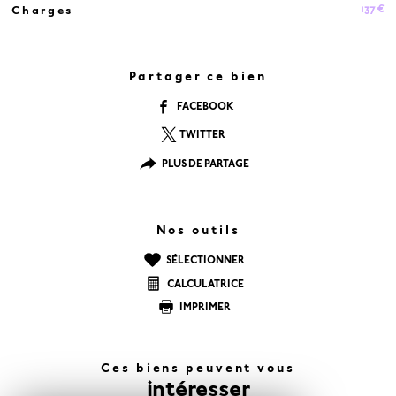
137 €
Charges
Caractéristiques
Valeurs
Partager ce bien
FACEBOOK
TWITTER
PLUS DE PARTAGE
Nos outils
SÉLECTIONNER
CALCULATRICE
IMPRIMER
Ces biens peuvent vous
intéresser