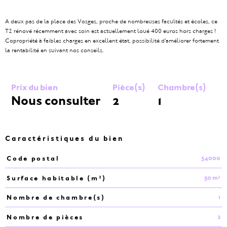
A deux pas de la place des Vosges, proche de nombreuses facultés et écoles, ce
T2 rénové récemment avec soin est actuellement loué 400 euros hors charges !
Copropriété à faibles charges en excellent état, possibilité d'améliorer fortement
la rentabilité en suivant nos conseils.
Prix du bien
Pièce(s)
Chambre(s)
Nous consulter
2
1
Caractéristiques du bien
54000
Code postal
Caractéristiques
Valeurs
50 m²
Surface habitable (m²)
1
Nombre de chambre(s)
2
Nombre de pièces