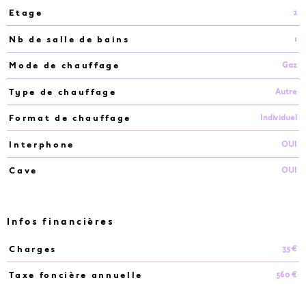
2
Etage
1
Nb de salle de bains
Gaz
Mode de chauffage
Autre
Type de chauffage
Individuel
Format de chauffage
OUI
Interphone
OUI
Cave
Infos financières
35 €
Charges
Caractéristiques
Valeurs
560 €
Taxe foncière annuelle