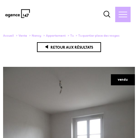
Accueil
Vente
Nancy
Appartement
T2
T2 quartier place des vosges
RETOUR AUX RÉSULTATS
vendu