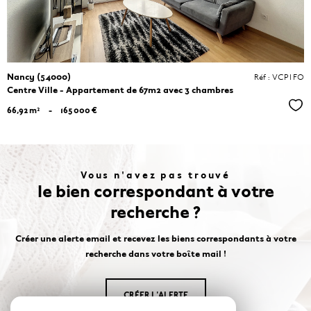
Nancy (54000)
Réf : VCP1FO
Centre Ville - Appartement de 67m2 avec 3 chambres
Séle
66,92 m²
-
165 000 €
Vous n'avez pas trouvé
le bien correspondant à votre
recherche ?
Créer une alerte email et recevez les biens correspondants à votre
recherche dans votre boîte mail !
CRÉER L'ALERTE