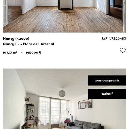
Nancy (54000)
Réf : VRB20AR3
Nancy F4 - Place de l'Arsenal
Séle
107,33 m²
-
195 000 €
sous-compromis
exclusif
VOIR LE
BIEN