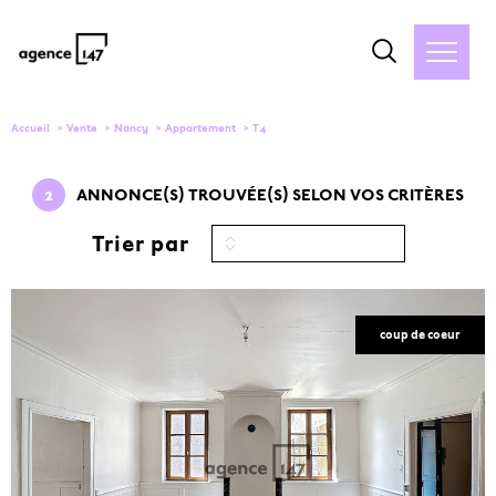
Accueil
Vente
Nancy
Appartement
T4
2
ANNONCE(S) TROUVÉE(S) SELON VOS CRITÈRES
Trier par
coup de coeur
VOIR LE
BIEN