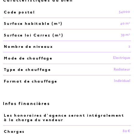
Caractéristiques du bien
54000
Code postal
Caractéristiques
Valeurs
40 m²
Surface habitable (m²)
39 m²
Surface loi Carrez (m²)
2
Nombre de niveaux
Electrique
Mode de chauffage
Radiateur
Type de chauffage
Individuel
Format de chauffage
Infos financières
Les honoraires d'agence seront intégralement
Caractéristiques
Valeurs
à la charge du vendeur
80 €
Charges