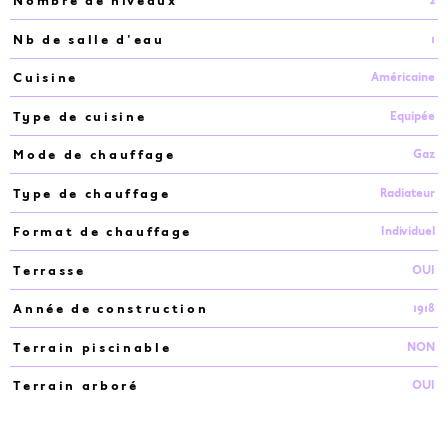
2
Nombre de niveaux
1
Nb de salle d'eau
Américaine
Cuisine
Equipée
Type de cuisine
Gaz
Mode de chauffage
Radiateur
Type de chauffage
Individuel
Format de chauffage
OUI
Terrasse
1918
Année de construction
NON
Terrain piscinable
OUI
Terrain arboré