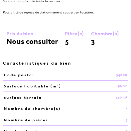
Sous sol complet sur toute la maison.
Possibilité de reprise de stationnement couvert en location.
Prix du bien
Pièce(s)
Chambre(s)
Nous consulter
5
3
Caractéristiques du bien
54000
Code postal
Caractéristiques
Valeurs
96 m²
Surface habitable (m²)
140 m²
surface terrain
3
Nombre de chambre(s)
5
Nombre de pièces