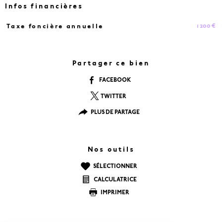
Infos financières
1 200 €
Taxe foncière annuelle
Caractéristiques
Valeurs
Partager ce bien
FACEBOOK
TWITTER
PLUS DE PARTAGE
Nos outils
SÉLECTIONNER
CALCULATRICE
IMPRIMER