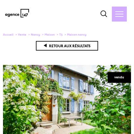
Accueil
Vente
Nancy
Maison
T5
Maison nancy
RETOUR AUX RÉSULTATS
vendu