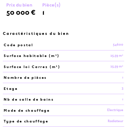
Prix du bien
Pièce(s)
50 000 €
1
Caractéristiques du bien
54600
Code postal
Caractéristiques
Valeurs
25,59 m²
Surface habitable (m²)
25,59 m²
Surface loi Carrez (m²)
1
Nombre de pièces
3
Etage
1
Nb de salle de bains
Electrique
Mode de chauffage
Radiateur
Type de chauffage