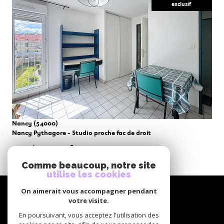
exclusif
VOIR LE BIEN
Nancy (54000)
Nancy Pythagore - Studio proche fac de droit
19,42 m²
-
55 000 €
Comme beaucoup, notre site
utilise les cookies
NOUS
On aimerait vous accompagner pendant
suivre
votre visite.
En poursuivant, vous acceptez l'utilisation des