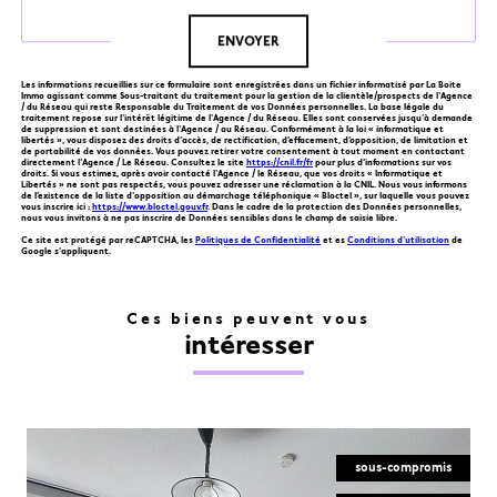
ENVOYER
Les informations recueillies sur ce formulaire sont enregistrées dans un fichier informatisé par La Boite
Immo agissant comme Sous-traitant du traitement pour la gestion de la clientèle/prospects de l'Agence
/ du Réseau qui reste Responsable du Traitement de vos Données personnelles. La base légale du
traitement repose sur l'intérêt légitime de l'Agence / du Réseau. Elles sont conservées jusqu'à demande
de suppression et sont destinées à l'Agence / au Réseau. Conformément à la loi « informatique et
libertés », vous disposez des droits d’accès, de rectification, d’effacement, d’opposition, de limitation et
de portabilité de vos données. Vous pouvez retirer votre consentement à tout moment en contactant
directement l’Agence / Le Réseau. Consultez le site
https://cnil.fr/fr
pour plus d’informations sur vos
droits. Si vous estimez, après avoir contacté l'Agence / le Réseau, que vos droits « Informatique et
Libertés » ne sont pas respectés, vous pouvez adresser une réclamation à la CNIL. Nous vous informons
de l’existence de la liste d'opposition au démarchage téléphonique « Bloctel », sur laquelle vous pouvez
vous inscrire ici :
https://www.bloctel.gouv.fr
. Dans le cadre de la protection des Données personnelles,
nous vous invitons à ne pas inscrire de Données sensibles dans le champ de saisie libre.
Ce site est protégé par reCAPTCHA, les
Politiques de Confidentialité
et es
Conditions d'utilisation
de
Google s'appliquent.
Ces biens peuvent vous
intéresser
sous-compromis