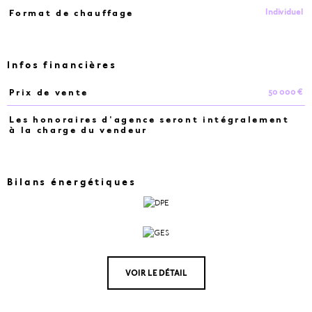
Individuel
Format de chauffage
Infos financières
50 000 €
Prix de vente
Caractéristiques
Valeurs
Les honoraires d'agence seront intégralement
à la charge du vendeur
Bilans énergétiques
VOIR LE DÉTAIL