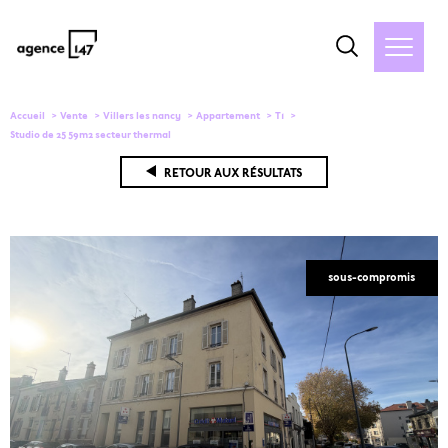
Accueil
Vente
Villers les nancy
Appartement
T1
Studio de 25 59m2 secteur thermal
RETOUR AUX RÉSULTATS
sous-compromis