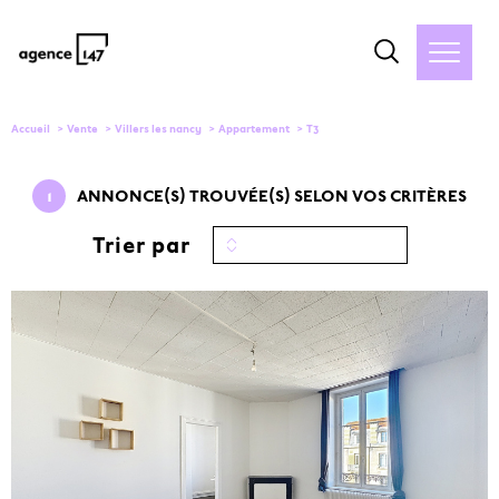
Accueil
Vente
Villers les nancy
Appartement
T3
1
ANNONCE(S) TROUVÉE(S) SELON VOS CRITÈRES
Trier par
VOIR LE
BIEN