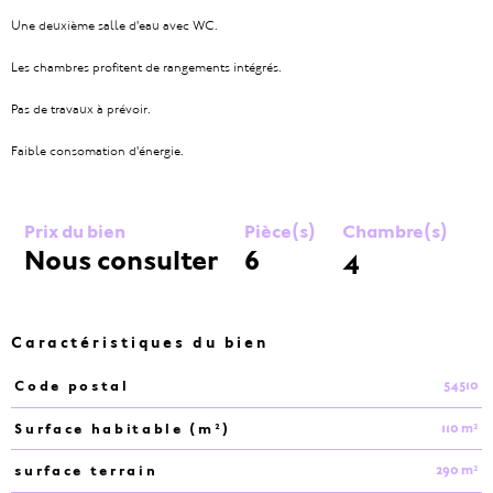
Une deuxième salle d'eau avec WC.
Les chambres profitent de rangements intégrés.
Pas de travaux à prévoir.
Faible consomation d'énergie.
Prix du bien
Pièce(s)
Chambre(s)
Nous consulter
6
4
Caractéristiques du bien
54510
Code postal
Caractéristiques
Valeurs
110 m²
Surface habitable (m²)
290 m²
surface terrain