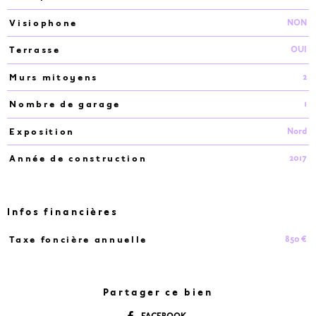
NON
Visiophone
OUI
Terrasse
2
Murs mitoyens
1
Nombre de garage
Nord
Exposition
2017
Année de construction
Infos financières
850 €
Taxe foncière annuelle
Caractéristiques
Valeurs
Partager ce bien