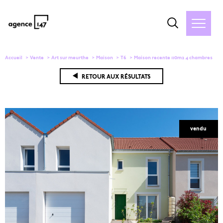
Accueil
Vente
Art sur meurthe
Maison
T6
Maison recente 110m2 4 chambres
RETOUR AUX RÉSULTATS
vendu