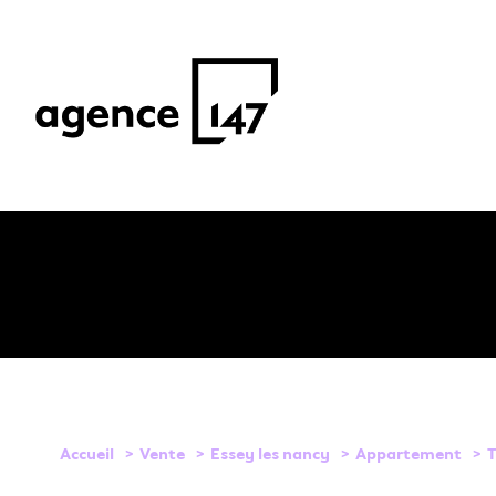
1
Type de bien
Accueil
Vente
Essey les nancy
Appartement
Appartement
54270 