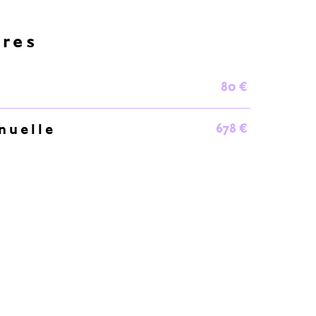
ères
80 €
678 €
nuelle