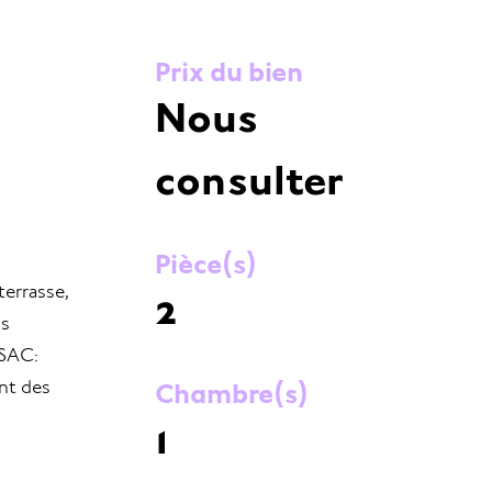
Prix du bien
Nous
consulter
Pièce(s)
terrasse,
2
us
RSAC:
Chambre(s)
nt des
1