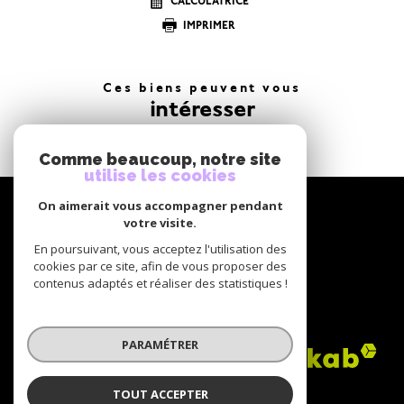
CALCULATRICE
IMPRIMER
Ces biens peuvent vous
intéresser
Comme beaucoup, notre site
utilise les cookies
NOUS
On aimerait vous accompagner pendant
suivre
votre visite.
En poursuivant, vous acceptez l'utilisation des
cookies par ce site, afin de vous proposer des
contenus adaptés et réaliser des statistiques !
NOUS
adhérons
PARAMÉTRER
TOUT ACCEPTER
© 2026 | Tous droits réservés | Traduction powered by Google |