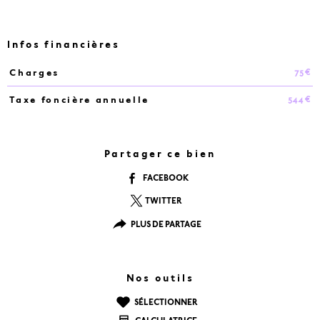
Infos financières
75 €
Charges
Caractéristiques
Valeurs
544 €
Taxe foncière annuelle
Partager ce bien
FACEBOOK
TWITTER
PLUS DE PARTAGE
Nos outils
SÉLECTIONNER