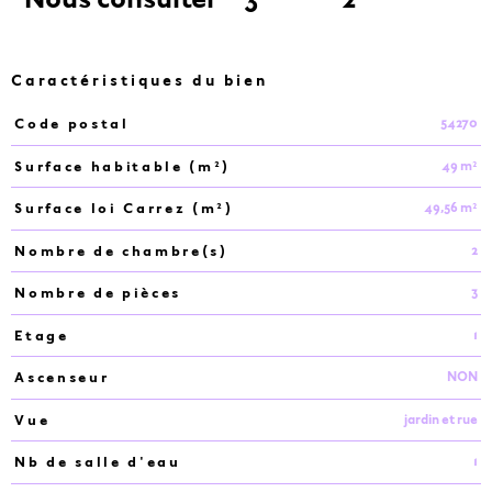
Caractéristiques du bien
54270
Code postal
Caractéristiques
Valeurs
49 m²
Surface habitable (m²)
49,56 m²
Surface loi Carrez (m²)
2
Nombre de chambre(s)
3
Nombre de pièces
1
Etage
NON
Ascenseur
jardin et rue
Vue
1
Nb de salle d'eau