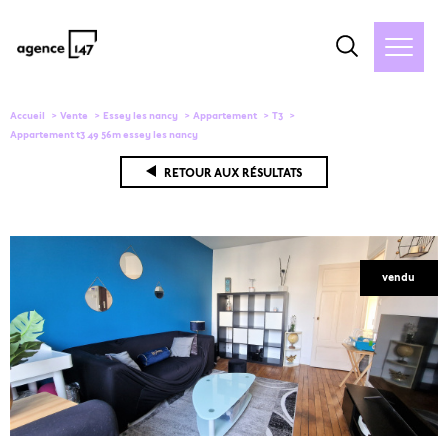
Accueil
Vente
Essey les nancy
Appartement
T3
Appartement t3 49 56m essey les nancy
RETOUR AUX RÉSULTATS
vendu