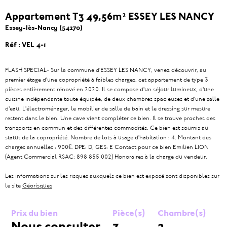
Appartement T3 49,56m² ESSEY LES NANCY
Essey-lès-Nancy (54270)
Réf : VEL 4-1
FLASH SPECIAL- Sur la commune d'ESSEY LES NANCY, venez découvrir, au
premier étage d'une copropriété à faibles charges, cet appartement de type 3
pièces entièrement rénové en 2020. Il se compose d'un séjour lumineux, d'une
cuisine indépendante toute équipée, de deux chambres spacieuses et d'une salle
d'eau. L'électroménager, le mobilier de salle de bain et le dressing sur mesure
restent dans le bien. Une cave vient compléter ce bien. Il se trouve proches des
transports en commun et des différentes commodités. Ce bien est soumis au
statut de la copropriété. Nombre de lots à usage d'habitation : 4. Montant des
charges annuelles : 900€. DPE: D, GES: E Contact pour ce bien Emilien LION
(Agent Commercial RSAC: 898 855 002) Honoraires à la charge du vendeur.
Les informations sur les risques auxquels ce bien est exposé sont disponibles sur
le site
Géorisques
Prix du bien
Pièce(s)
Chambre(s)
Nous consulter
3
2