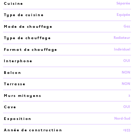
Séparée
Cuisine
Equipée
Type de cuisine
Gaz
Mode de chauffage
Radiateur
Type de chauffage
Individuel
Format de chauffage
OUI
Interphone
NON
Balcon
NON
Terrasse
2
Murs mitoyens
OUI
Cave
Nord-Sud
Exposition
1933
Année de construction