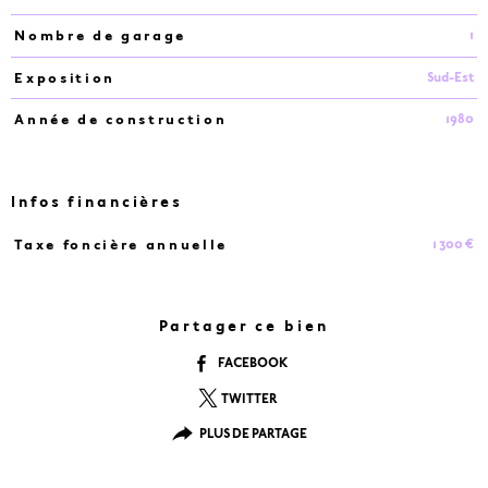
1
Nombre de garage
Sud-Est
Exposition
1980
Année de construction
Infos financières
1 300 €
Taxe foncière annuelle
Caractéristiques
Valeurs
Partager ce bien
FACEBOOK
TWITTER
PLUS DE PARTAGE