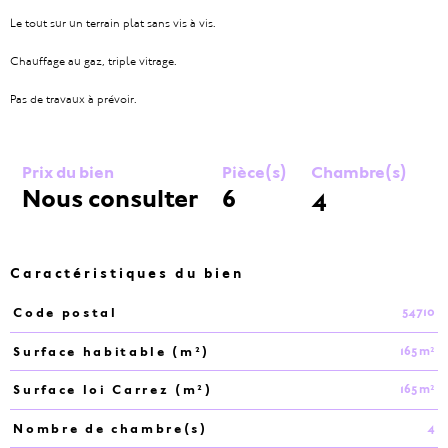
Le tout sur un terrain plat sans vis à vis.
Chauffage au gaz, triple vitrage.
Pas de travaux à prévoir.
Prix du bien
Pièce(s)
Chambre(s)
Nous consulter
6
4
Caractéristiques du bien
54710
Code postal
Caractéristiques
Valeurs
165 m²
Surface habitable (m²)
165 m²
Surface loi Carrez (m²)
4
Nombre de chambre(s)