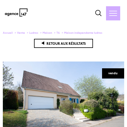
Accueil
Vente
Ludres
Maison
T6
Maison independante ludres
RETOUR AUX RÉSULTATS
vendu