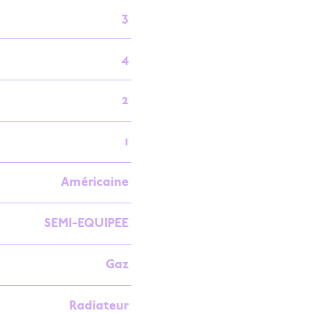
3
4
2
1
Américaine
SEMI-EQUIPEE
Gaz
Radiateur