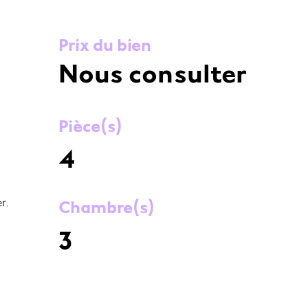
Prix du bien
Nous consulter
Pièce(s)
4
r.
Chambre(s)
3