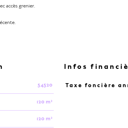
c accès grenier.
récente.
n
Infos financi
54520
Taxe foncière an
Caractéristiques
Valeurs
120 m²
120 m²