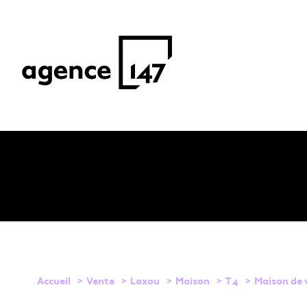
1
Type de bien
Accueil
Vente
Laxou
Maison
T4
Maison de v
Maison
54520 - Laxo