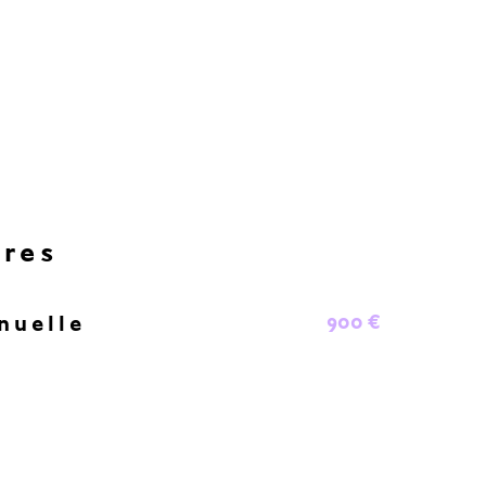
ères
900 €
nuelle