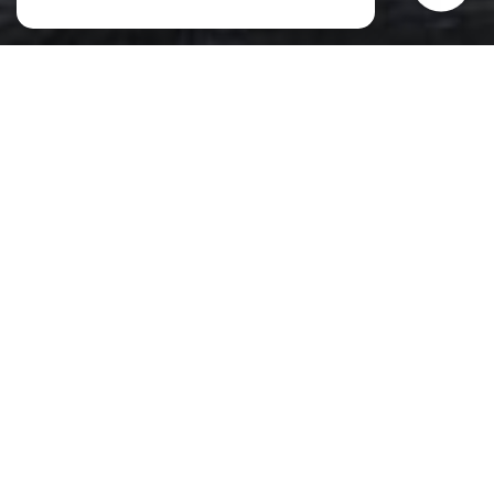
esprit 147
L’Agence 147 est une agence immobilière indépendante qui place l’humain et
l’exigence au cœur de chaque projet.
Située au carrefour de l’expertise et de la proximité, elle accompagne ses clients
dans toutes les étapes de leur parcours immobilier : achat, vente, location et
gestion.
Sa force repose sur une connaissance fine du marché, une approche
personnalisée et un engagement total à défendre les intérêts de ses clients.
Que vous soyez propriétaire, investisseur ou à la recherche du bien idéal,
l’équipe de l’Agence 147 met tout en œuvre pour transformer votre projet
immobilier en une véritable réussite.
LIRE PLUS