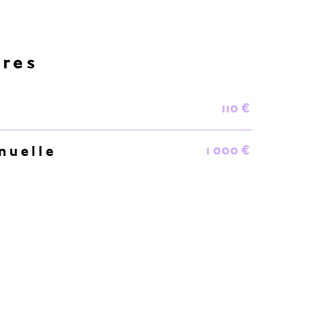
ères
110 €
1 000 €
nuelle