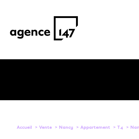
1
Type de bien
Accueil
Vente
Nancy
Appartement
T4
Nan
Appartement
54000 