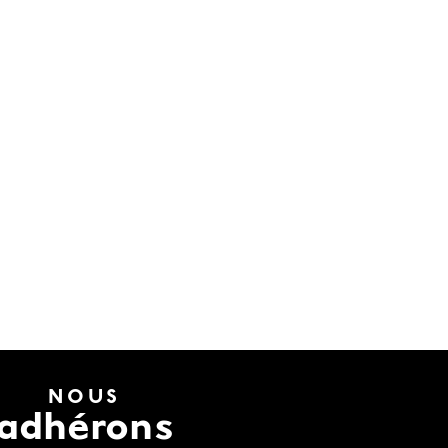
s
NOUS
adhérons