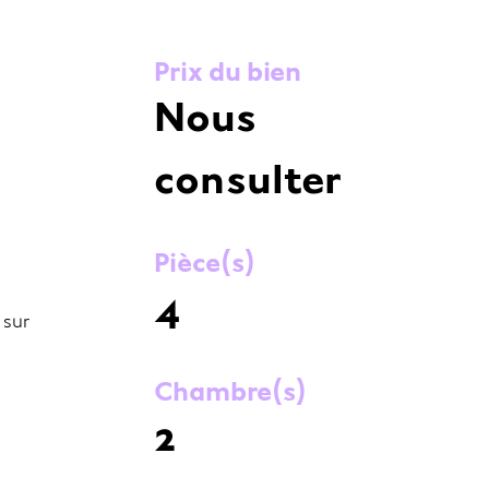
Prix du bien
Nous
consulter
Pièce(s)
4
 sur
Chambre(s)
2