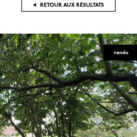
RETOUR AUX RÉSULTATS
voir les
2
annonces
vendu